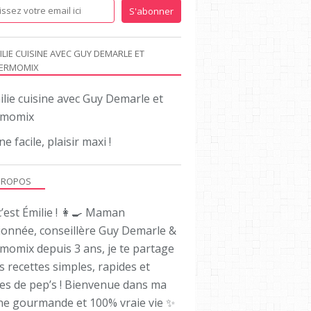
ILIE CUISINE AVEC GUY DEMARLE ET
ERMOMIX
ne facile, plaisir maxi !
PROPOS
’est Émilie ! 👩‍🍳 Maman
ionnée, conseillère Guy Demarle &
momix depuis 3 ans, je te partage
es recettes simples, rapides et
nes de pep’s ! Bienvenue dans ma
ine gourmande et 100% vraie vie ✨