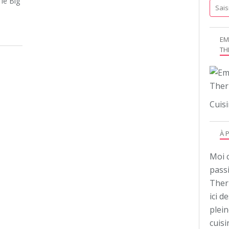
le Big
EM
TH
Cuisi
À 
Moi c
pass
Ther
ici d
plei
cuis