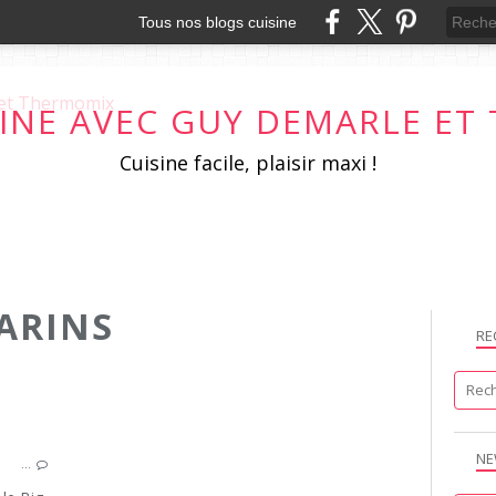
Tous nos blogs cuisine
SINE AVEC GUY DEMARLE E
Cuisine facile, plaisir maxi !
ARINS
RE
MOULE 12 SAVARINS
NE
…