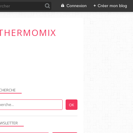
Connexion
+
Créer mon blog
T THERMOMIX
CHERCHE
WSLETTER