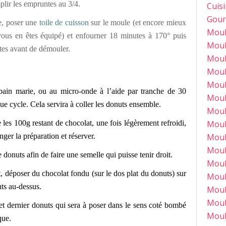
plir les empruntes au 3/4.
Cuis
Gour
e, poser une
toile de cuisson
sur le moule (et encore mieux
Moul
vous en êtes équipé) et enfourner 18 minutes à 170° puis
Moul
utes avant de démouler.
Moul
Moul
Moul
bain marie, ou au micro-onde à l’aide par tranche de 30
Moul
e cycle. Cela servira à coller les donuts ensemble.
Moul
e les 100g restant de chocolat, une fois légèrement refroidi,
Moul
nger la préparation et réserver.
Moul
Moul
onuts afin de faire une semelle qui puisse tenir droit.
Moul
, déposer du chocolat fondu (sur le dos plat du donuts) sur
Moul
uts au-dessus.
Moul
Moul
t dernier donuts qui sera à poser dans le sens coté bombé
Moul
que.