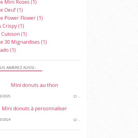
e Mini Roses
(1)
e Oeuf
(1)
e Power Flower
(1)
s Crispy
(1)
e Cuisson
(1)
e 30 Mignardises
(1)
ado
(1)
US AIMEREZ AUSSI :
Mini donuts au thon
0/2025
…
Mini donuts à personnaliser
0/2024
…