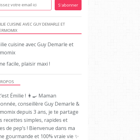
ILIE CUISINE AVEC GUY DEMARLE ET
ERMOMIX
ne facile, plaisir maxi !
PROPOS
’est Émilie ! 👩‍🍳 Maman
ionnée, conseillère Guy Demarle &
momix depuis 3 ans, je te partage
es recettes simples, rapides et
nes de pep’s ! Bienvenue dans ma
ine gourmande et 100% vraie vie ✨