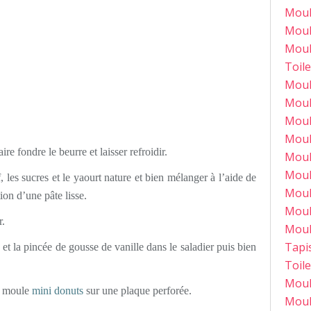
Moul
Moul
Moul
Toile
Moul
Moul
Moul
Moul
re fondre le beurre et laisser refroidir.
Moul
Moul
 les sucres et le yaourt nature et bien mélanger à l’aide de
Moul
ion d’une pâte lisse.
Moul
r.
Moul
Tapi
 et la pincée de gousse de vanille dans le saladier puis bien
Toil
Moul
le moule
mini donuts
sur une plaque perforée.
Moul