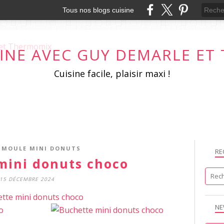
Tous nos blogs cuisine
SINE AVEC GUY DEMARLE E
Cuisine facile, plaisir maxi !
 MOULE MINI DONUTS
RE
mini donuts choco
15 DÉCEMBRE 2024
NE