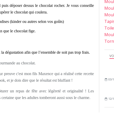
Moul
al puis déposer dessus le chocolat rocher. Je vous conseille
Moul
cupérer le chocolat qui coulera.
Moul
Tapi
dises (kinder ou autres selon vos goûts)
Toil
n que le chocolat fige.
Moul
Torn
t la dégustation afin que l’ensemble de soit pas trop frais.
VO
 gourmande au chocolat.
our preuve c'est mon fils Maxence qui a réalisé cette recette
03/1
, et je dois dire que le résultat est bluffant !
ôturer un repas de fête avec légèreté et originalité ! Les
is certaine que les adultes tomberont aussi sous le charme.
12/1