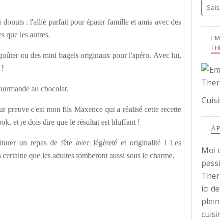
i donuts : l'allié parfait pour épater famille et amis avec des
s que les autres.
EM
TH
oûter ou des mini bagels originaux pour l'apéro. Avec lui,
r !
 gourmande au chocolat.
Cuisi
our preuve c'est mon fils Maxence qui a réalisé cette recette
, et je dois dire que le résultat est bluffant !
À 
ôturer un repas de fête avec légèreté et originalité ! Les
Moi c
is certaine que les adultes tomberont aussi sous le charme.
pass
Ther
ici d
plei
cuis