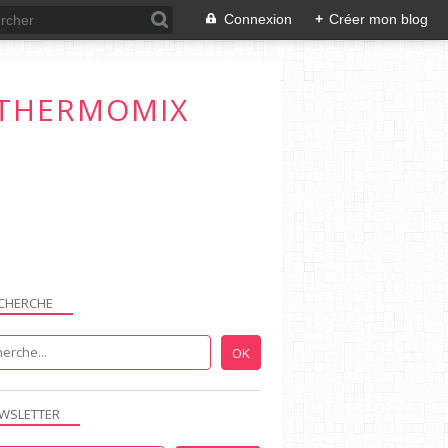
Connexion
+
Créer mon blog
T THERMOMIX
CHERCHE
WSLETTER