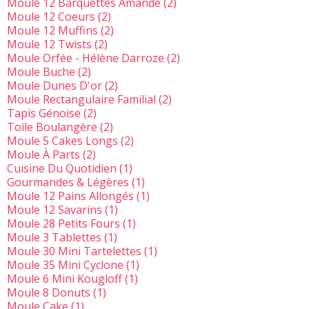
Moule 12 Barquettes Amande
(2)
Moule 12 Coeurs
(2)
Moule 12 Muffins
(2)
Moule 12 Twists
(2)
Moule Orfée - Hélène Darroze
(2)
Moule Buche
(2)
Moule Dunes D'or
(2)
Moule Rectangulaire Familial
(2)
Tapis Génoise
(2)
Toile Boulangère
(2)
Moule 5 Cakes Longs
(2)
Moule À Parts
(2)
Cuisine Du Quotidien
(1)
Gourmandes & Légères
(1)
Moule 12 Pains Allongés
(1)
Moule 12 Savarins
(1)
Moule 28 Petits Fours
(1)
Moule 3 Tablettes
(1)
Moule 30 Mini Tartelettes
(1)
Moule 35 Mini Cyclone
(1)
Moule 6 Mini Kougloff
(1)
Moule 8 Donuts
(1)
Moule Cake
(1)