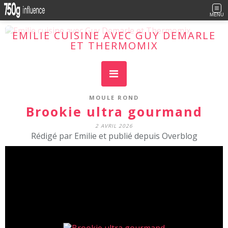
MENU
EMILIE CUISINE AVEC GUY DEMARLE
ET THERMOMIX
Cuisine facile, plaisir maxi !
MOULE ROND
Brookie ultra gourmand
2 AVRIL 2026
Rédigé par Emilie et publié depuis Overblog