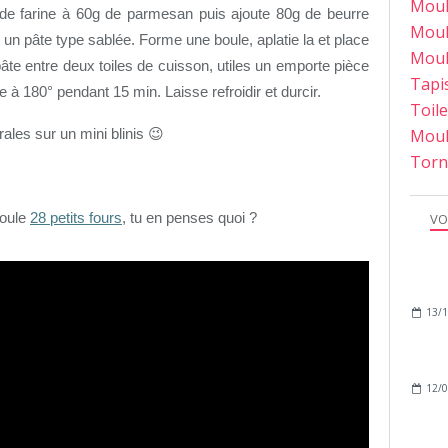
Moul
de farine à 60g de parmesan puis ajoute 80g de beurre
Moul
n pâte type sablée. Forme une boule, aplatie la et place
Moul
pâte entre deux toiles de cuisson, utiles un emporte pièce
Tapi
re à 180° pendant 15 min. Laisse refroidir et durcir.
Toil
Moul
ales sur un mini blinis
😉
Torn
moule
28 petits fours
, tu en penses quoi ?
VO
13/1
12/0