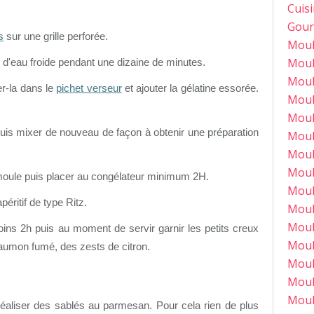
Cuis
Gour
s
sur une grille perforée.
Moul
Moul
l d'eau froide pendant une dizaine de minutes.
Moul
er-la dans le
pichet verseur
et ajouter la gélatine essorée.
Moul
Moul
uis mixer de nouveau de façon à obtenir une préparation
Moul
Moul
Moul
 moule puis placer au congélateur minimum 2H.
Moul
éritif de type Ritz.
Moul
Moul
oins 2h puis au moment de servir garnir les petits creux
Moul
umon fumé, des zests de citron.
Moul
Moul
Moul
réaliser des sablés au parmesan. Pour cela rien de plus