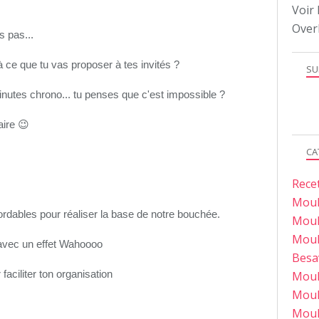
Voir 
Over
s pas...
 à ce que tu vas proposer à tes invités ?
SU
inutes chrono... tu penses que c'est impossible ?
aire
😉
CA
Rece
Moul
ordables pour réaliser la base de notre bouchée.
Moul
Moul
e avec un effet Wahoooo
Besa
faciliter ton organisation
Moul
Moul
Moul