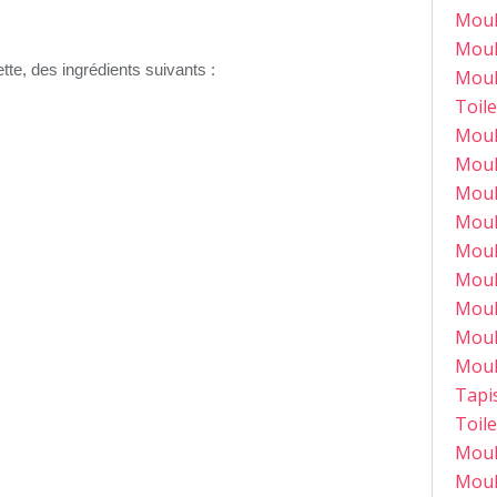
Moul
Moul
tte, des ingrédients suivants :
Moul
Toile
Moul
Moul
Moul
Moul
Moul
Moul
Moul
Moul
Moul
Tapi
Toil
Moul
Moul