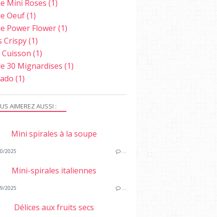
e Mini Roses
(1)
e Oeuf
(1)
e Power Flower
(1)
s Crispy
(1)
e Cuisson
(1)
e 30 Mignardises
(1)
ado
(1)
US AIMEREZ AUSSI :
Mini spirales à la soupe
0/2025
…
Mini-spirales italiennes
9/2025
…
Délices aux fruits secs