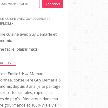
ILIE CUISINE AVEC GUY DEMARLE ET
ERMOMIX
ne facile, plaisir maxi !
PROPOS
’est Émilie ! 👩‍🍳 Maman
ionnée, conseillère Guy Demarle &
momix depuis 3 ans, je te partage
es recettes simples, rapides et
nes de pep’s ! Bienvenue dans ma
ine gourmande et 100% vraie vie ✨