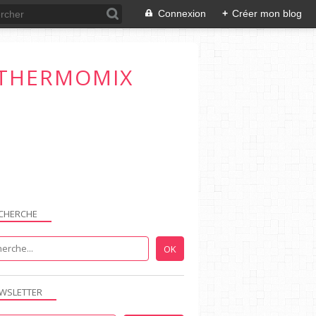
Connexion
+
Créer mon blog
T THERMOMIX
CHERCHE
WSLETTER