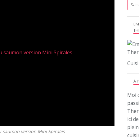
EM
TH
Cuisi
À 
Moi c
pass
Ther
ici d
plei
u saumon version Mini Spirales
cuis