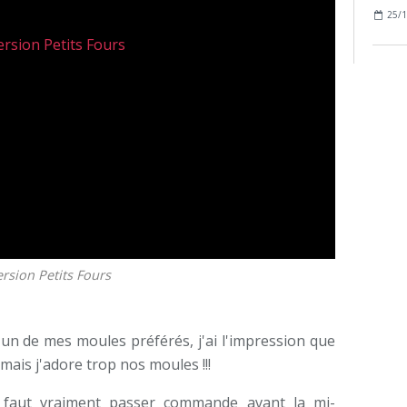
25/1
rsion Petits Fours
sé un de mes moules préférés, j'ai l'impression que
mais j'adore trop nos moules !!!
l faut vraiment passer commande avant la mi-