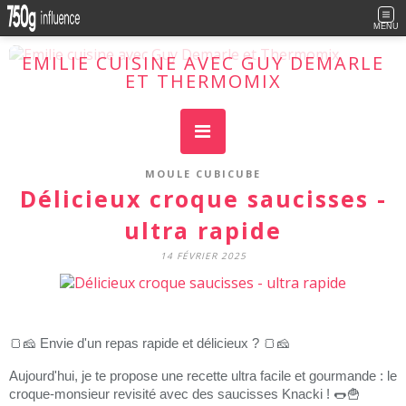
MENU
EMILIE CUISINE AVEC GUY DEMARLE
ET THERMOMIX
Cuisine facile, plaisir maxi !
MOULE CUBICUBE
Délicieux croque saucisses -
ultra rapide
14 FÉVRIER 2025
🍞🧀
Envie d'un repas rapide et délicieux ?
🍞🧀
Aujourd'hui, je te propose une recette ultra facile et gourmande : le
croque-monsieur revisité avec des saucisses Knacki !
🌭🍟