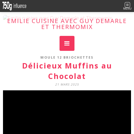
MENU
EMILIE CUISINE AVEC GUY DEMARLE
ET THERMOMIX
Cuisine facile, plaisir maxi !
MOULE 12 BRIOCHETTES
Délicieux Muffins au
Chocolat
21 MARS 2025