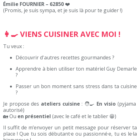
Émilie FOURNIER – 62850
❤️
(Promis, je suis sympa, et je suis là pour te guider !)
👩‍🍳 VIENS CUISINER AVEC MOI !
Tu veux :
Découvrir d'autres recettes gourmandes ?
Apprendre à bien utiliser ton matériel Guy Demarle
?
Passer un bon moment sans stress dans ta cuisine
?
Je propose des
ateliers cuisine
: 🧑‍🍳
En visio
(pyjama
autorisé)
🏡 Ou
en présentiel
(avec le café et le tablier 😁)
Il suffit de m’envoyer un petit message pour réserver ta
place ! Que tu sois débutant·e ou passionné·e, tu es le·la