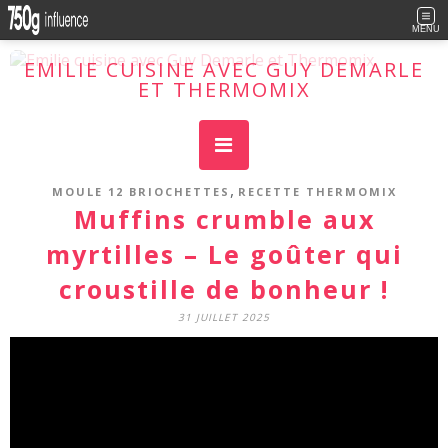
MENU
EMILIE CUISINE AVEC GUY DEMARLE
ET THERMOMIX
Cuisine facile, plaisir maxi !
,
MOULE 12 BRIOCHETTES
RECETTE THERMOMIX
Muffins crumble aux
myrtilles – Le goûter qui
croustille de bonheur !
31 JUILLET 2025